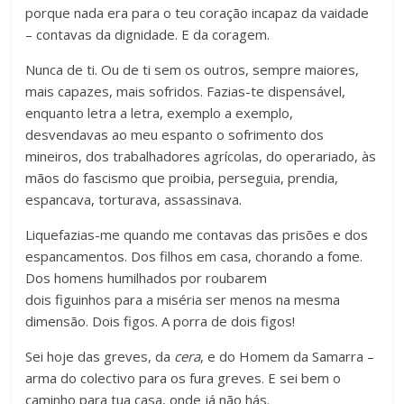
porque nada era para o teu coração incapaz da vaidade
– contavas da dignidade. E da coragem.
Nunca de ti. Ou de ti sem os outros, sempre maiores,
mais capazes, mais sofridos. Fazias-te dispensável,
enquanto letra a letra, exemplo a exemplo,
desvendavas ao meu espanto o sofrimento dos
mineiros, dos trabalhadores agrícolas, do operariado, às
mãos do fascismo que proibia, perseguia, prendia,
espancava, torturava, assassinava.
Liquefazias-me quando me contavas das prisões e dos
espancamentos. Dos filhos em casa, chorando a fome.
Dos homens humilhados por roubarem
dois figuinhos para a miséria ser menos na mesma
dimensão. Dois figos. A porra de dois figos!
Sei hoje das greves, da
cera
, e do Homem da Samarra –
arma do colectivo para os fura greves. E sei bem o
caminho para tua casa, onde já não hás.