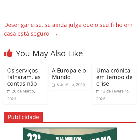
Desengane-se, se ainda julga que o seu filho em
casa está seguro
→
You May Also Like
Os serviços
A Europa e o
Uma crónica
falharam, as
Mundo
em tempo de
contas não
crise
8 de Maio, 2026
20 de Março,
13 de Fevereiro,
2026
2026
Publicidade