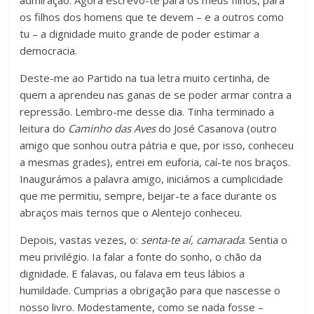
admiração. Agora escrevo-te para os meus filhos, para
os filhos dos homens que te devem – e a outros como
tu – a dignidade muito grande de poder estimar a
democracia.
Deste-me ao Partido na tua letra muito certinha, de
quem a aprendeu nas ganas de se poder armar contra a
repressão. Lembro-me desse dia. Tinha terminado a
leitura do
Caminho das Aves
do José Casanova (outro
amigo que sonhou outra pátria e que, por isso, conheceu
a mesmas grades), entrei em euforia, caí-te nos braços.
Inaugurámos a palavra amigo, iniciámos a cumplicidade
que me permitiu, sempre, beijar-te a face durante os
abraços mais ternos que o Alentejo conheceu.
Depois, vastas vezes, o:
senta-te aí, camarada
. Sentia o
meu privilégio. Ia falar a fonte do sonho, o chão da
dignidade. E falavas, ou falava em teus lábios a
humildade. Cumprias a obrigação para que nascesse o
nosso livro. Modestamente, como se nada fosse –