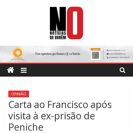
Skip
to
content
Notícias
de
Ourém
Jornal
OPINIÃO
Semanário
Carta ao Francisco após
do
visita à ex-prisão de
concelho
de
Peniche
Ourém