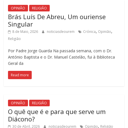
OPINIÃO
RELIGIÃO
Brás Luís De Abreu, Um ouriense
Singular
,
,
8 de Maio, 2026
noticiasdeourem
Crónica
Opinião
Religião
Por Padre Jorge Guarda Na passada semana, com o Dr.
António Baptista e o Dr. Manuel Castelão, fui à Biblioteca
Geral da
Read more
OPINIÃO
RELIGIÃO
O quê que é e para que serve um
Diácono?
,
30 de Abril, 2026
noticiasdeourem
Opinião
Religião