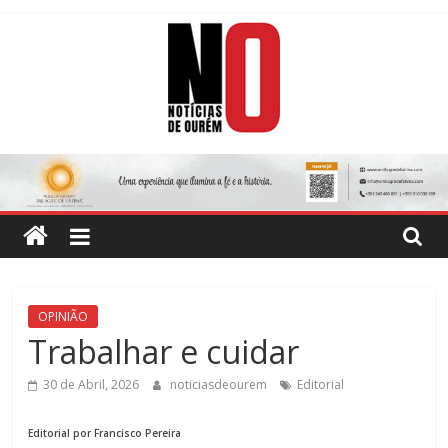
Skip
to
content
Notícias
de
Ourém
Jornal
OPINIÃO
Semanário
Trabalhar e cuidar
do
concelho
30 de Abril, 2026
noticiasdeourem
Editorial
de
Ourém
Editorial por Francisco Pereira