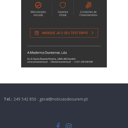
Tel.:
249 542 850 : geral@noticiasdeourem.pt