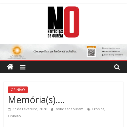
Skip
to
content
Notícias
de
Ourém
Jornal
OPINIÃO
Semanário
Memória(s)….
do
concelho
,
27 de Fevereiro, 2026
noticiasdeourem
Crónica
de
Opinião
Ourém