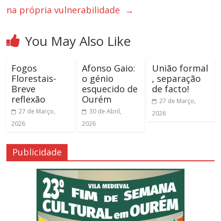
na própria vulnerabilidade
→
You May Also Like
Fogos
Afonso Gaio:
União formal
Florestais-
o génio
, separação
Breve
esquecido de
de facto!
reflexão
Ourém
27 de Março,
27 de Março,
30 de Abril,
2026
2026
2026
Publicidade