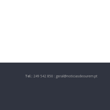
Tel.:
249 542 850 : geral@noticiasdeourem.pt