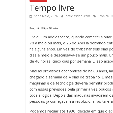
Tempo livre
,
22 de Maio, 2026
noticiasdeourem
Crónica
O
Por João Filipe Oliveira
Era eu um adolescente, quando comecei a ouvir 
70 a meio ou mais, o 25 de Abril ia deixando en
há alguns anos. Em vez de trabalhar seis dias po
dias e meio e descansava-se um pouco mais. U
de 40 horas, cinco dias por semana. E isso aca
Mas as previsões económicas de há 60 anos, iam 
chegado à semana de 4 dias de trabalho. E mesm
máquinas e de tecnologia deveria permitir pro
com essas previsões pela primeira vez poucos
toda a lógica. Depois das máquinas invadirem o
pessoais já começavam a revolucionar as tarefa
Podemos recuar até 1930, década em que o eco