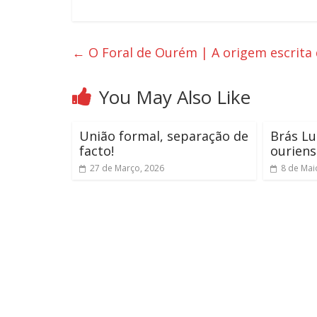
←
O Foral de Ourém | A origem escrita
You May Also Like
União formal, separação de
Brás Lu
facto!
ouriens
27 de Março, 2026
8 de Mai