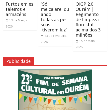
Furtos em es
“Só
OIGP 2.0
taleiros e
me calarei qu
Ourém |
armazéns
ando
Regimento
todas as pes
de limpeza
13 de Março,
soas
florestal
2026
tiverem luz”
acima dos 3
milhões
13 de Fevereiro,
15 de Maio,
2026
2026
Publicidade