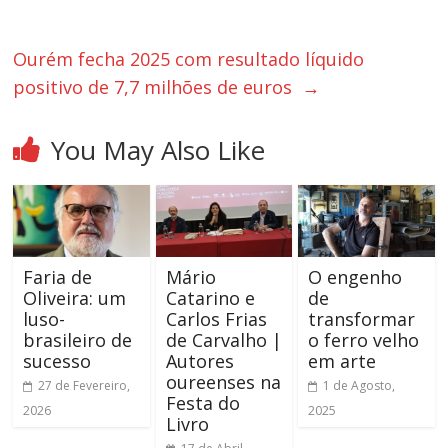
Ourém fecha 2025 com resultado líquido
positivo de 7,7 milhões de euros
→
You May Also Like
Faria de
Mário
O engenho
Oliveira: um
Catarino e
de
luso-
Carlos Frias
transformar
brasileiro de
de Carvalho |
o ferro velho
sucesso
Autores
em arte
oureenses na
27 de Fevereiro,
1 de Agosto,
Festa do
2026
2025
Livro