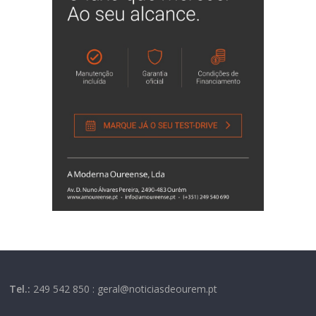
Tel.:
249 542 850 : geral@noticiasdeourem.pt