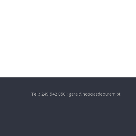
Tel.:
249 542 850 : geral@noticiasdeourem.pt