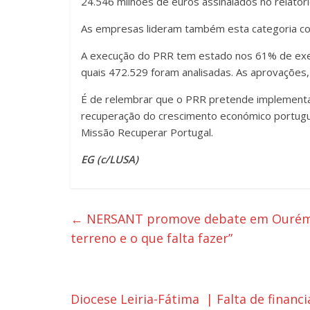
24.546 milhões de euros assinalados no relatóri
As empresas lideram também esta categoria co
A execução do PRR tem estado nos 61% de exec
quais 472.529 foram analisadas. As aprovaçõe
É de relembrar que o PRR pretende implementa
recuperação do crescimento económico portuguê
Missão Recuperar Portugal.
EG (c/LUSA)
←
NERSANT promove debate em Ourém | “
terreno e o que falta fazer”
Diocese Leiria-Fátima | Falta de finan