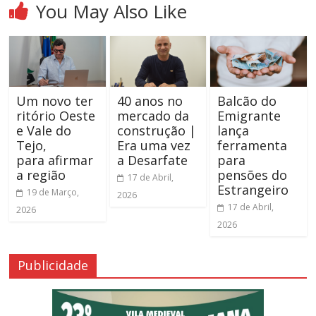
You May Also Like
Um novo ter
40 anos no
Balcão do
ritório Oeste
mercado da
Emigrante
e Vale do
construção |
lança
Tejo,
Era uma vez
ferramenta
para afirmar
a Desarfate
para
a região
pensões do
17 de Abril,
Estrangeiro
19 de Março,
2026
17 de Abril,
2026
2026
Publicidade