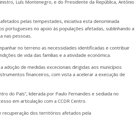
nistro, Luís Montenegro, e do Presidente da República, António
s afetados pelas tempestades, iniciativa esta denominada
dos portugueses no apoio às populações afetadas, sublinhando a
da nas pessoas.
mpanhar no terreno as necessidades identificadas e contribuir
dições de vida das famílias e a atividade económica.
 a adoção de medidas excecionais dirigidas aos municípios
 instrumentos financeiros, com vista a acelerar a execução de
ntro do País”, liderada por Paulo Fernandes e sediada no
ocesso em articulação com a CCDR Centro.
e recuperação dos territórios afetados pela