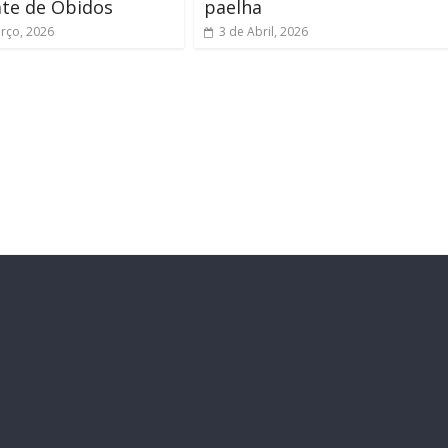
ate de Óbidos
paelha
rço, 2026
3 de Abril, 2026