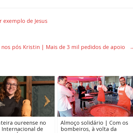
ir exemplo de Jesus
 nos pós Kristin | Mais de 3 mil pedidos de apoio
teira oureense no
Almoço solidário | Com os
l Internacional de
bombeiros, à volta da