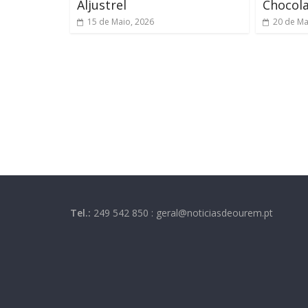
Aljustrel
Chocol
15 de Maio, 2026
20 de Ma
Tel.:
249 542 850 : geral@noticiasdeourem.pt