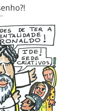
senho?!
on