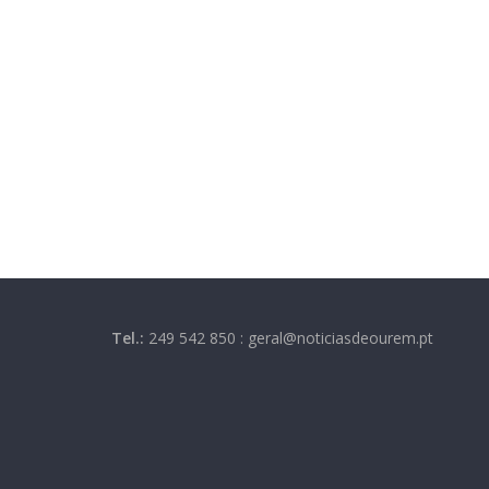
Tel.:
249 542 850 : geral@noticiasdeourem.pt