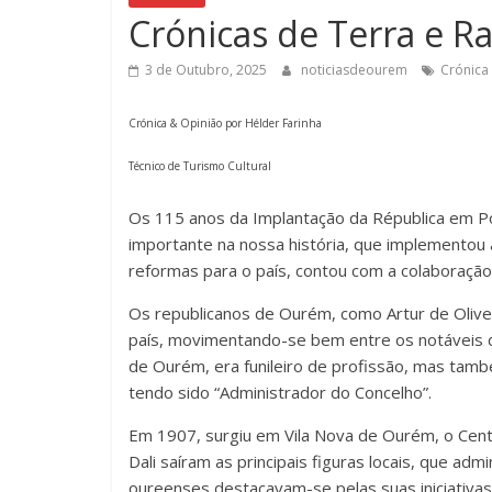
Crónicas de Terra e Ra
3 de Outubro, 2025
noticiasdeourem
Crónica
Crónica & Opinião por Hélder Farinha
Técnico de Turismo Cultural
Os 115 anos da Implantação da Républica em Po
importante na nossa história, que implementou
reformas para o país, contou com a colaboração 
Os republicanos de Ourém, como Artur de Olivei
país, movimentando-se bem entre os notáveis do
de Ourém, era funileiro de profissão, mas també
tendo sido “Administrador do Concelho”.
Em 1907, surgiu em Vila Nova de Ourém, o Cen
Dali saíram as principais figuras locais, que adm
oureenses destacavam-se pelas suas iniciativas 