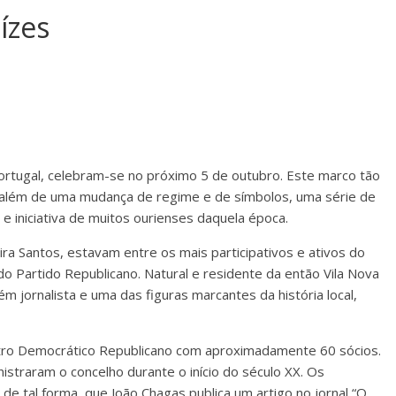
ízes
rtugal, celebram-se no próximo 5 de outubro. Este marco tão
 além de uma mudança de regime e de símbolos, uma série de
e iniciativa de muitos ourienses daquela época.
ra Santos, estavam entre os mais participativos e ativos do
 Partido Republicano. Natural e residente da então Vila Nova
m jornalista e uma das figuras marcantes da história local,
tro Democrático Republicano com aproximadamente 60 sócios.
inistraram o concelho durante o início do século XX. Os
de tal forma, que João Chagas publica um artigo no jornal “O