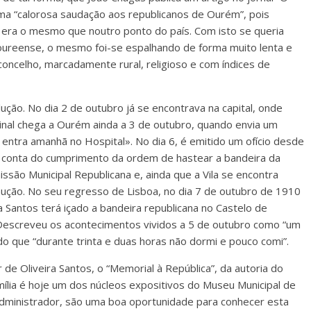
a “calorosa saudação aos republicanos de Ourém”, pois
era o mesmo que noutro ponto do país. Com isto se queria
ureense, o mesmo foi-se espalhando de forma muito lenta e
 concelho, marcadamente rural, religioso e com índices de
lução. No dia 2 de outubro já se encontrava na capital, onde
sinal chega a Ourém ainda a 3 de outubro, quando envia um
 entra amanhã no Hospital». No dia 6, é emitido um ofício desde
 conta do cumprimento da ordem de hastear a bandeira da
são Municipal Republicana e, ainda que a Vila se encontra
caução. No seu regresso de Lisboa, no dia 7 de outubro de 1910
 Santos terá içado a bandeira republicana no Castelo de
Descreveu os acontecimentos vividos a 5 de outubro como “um
o que “durante trinta e duas horas não dormi e pouco comi”.
e Oliveira Santos, o “Memorial à República”, da autoria do
amília é hoje um dos núcleos expositivos do Museu Municipal de
Administrador, são uma boa oportunidade para conhecer esta