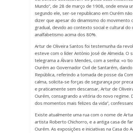
Mundo”, de 28 de março de 1908, onde envia um
segundo ele, ser-se republicano em Ourém não 
dizer que apesar do dinamismo do movimento o
gradual, devido ao contexto social e cultural do
analfabetismo acima dos 80%.
Artur de Oliveira Santos foi testemunha da revo
esteve com o líder António José de Almeida. O 
telegrama a Álvaro Mendes, com a senha: «o tio
Ourém ao Governador Civil de Santarém, dando
República, referindo a tomada de posse da Comis
calma, solicita-se forças de segurança por pre
e praticamente sem descansar, Artur de Oliveira
Ourém, consagrando a vitória do novo regime. 
dos momentos mais felizes da vida”, confessand
Existe atualmente uma rua com o nome de Artur d
artista Roberto Chichorro, e a antiga casa de f
Ourém. As exposições e iniciativas na Casa do 