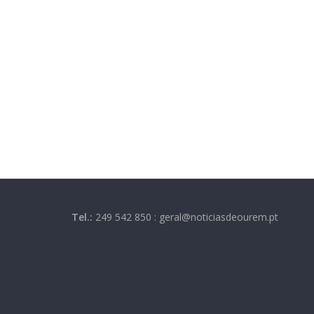
Tel.:
249 542 850 : geral@noticiasdeourem.pt