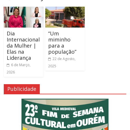
Dia
“Um
Internacional
miminho
da Mulher |
para a
Elas na
população”
Liderança
22 de Agosto,
6 de Março,
2025
2026
Publicidade