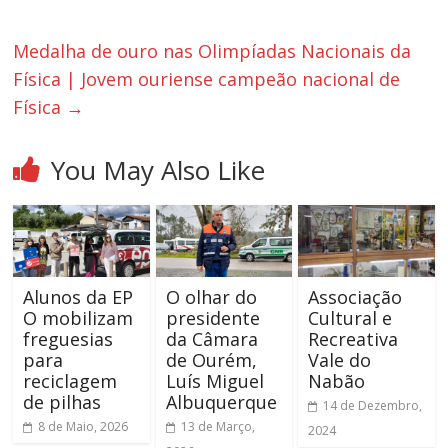
Medalha de ouro nas Olimpíadas Nacionais da
Física | Jovem ouriense campeão nacional de
Física
→
You May Also Like
Alunos da EP
O olhar do
Associação
O mobilizam
presidente
Cultural e
freguesias
da Câmara
Recreativa
para
de Ourém,
Vale do
reciclagem
Luís Miguel
Nabão
de pilhas
Albuquerque
14 de Dezembro,
8 de Maio, 2026
13 de Março,
2024