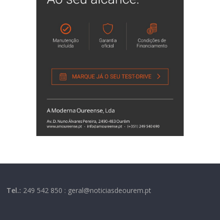
Tel.:
249 542 850 : geral@noticiasdeourem.pt