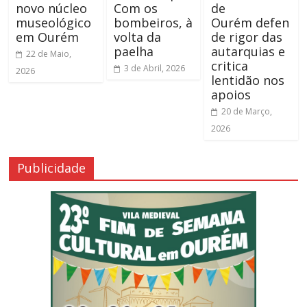
novo núcleo
Com os
de
museológico
bombeiros, à
Ourém defen
em Ourém
volta da
de rigor das
paelha
autarquias e
22 de Maio,
critica
3 de Abril, 2026
2026
lentidão nos
apoios
20 de Março,
2026
Publicidade