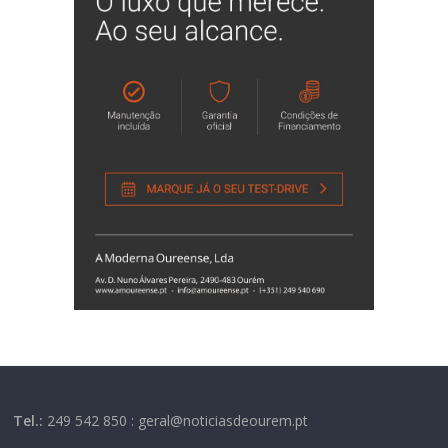
Tel.:
249 542 850 : geral@noticiasdeourem.pt