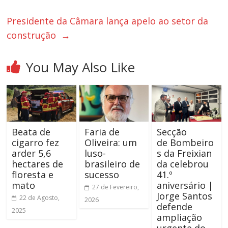
Presidente da Câmara lança apelo ao setor da
construção
→
You May Also Like
Beata de
Faria de
Secção
cigarro fez
Oliveira: um
de Bombeiro
arder 5,6
luso-
s da Freixian
hectares de
brasileiro de
da celebrou
floresta e
sucesso
41.º
mato
aniversário |
27 de Fevereiro,
Jorge Santos
22 de Agosto,
2026
defende
2025
ampliação