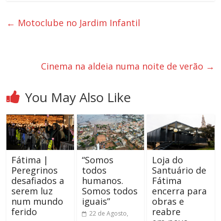
←
Motoclube no Jardim Infantil
Cinema na aldeia numa noite de verão
→
You May Also Like
Fátima |
“Somos
Loja do
Peregrinos
todos
Santuário de
desafiados a
humanos.
Fátima
serem luz
Somos todos
encerra para
num mundo
iguais”
obras e
ferido
reabre
22 de Agosto,