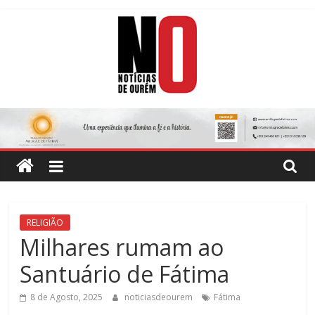
Skip
to
content
Notícias
de
Ourém
Jornal
RELIGIÃO
Semanário
Milhares rumam ao
do
Santuário de Fátima
concelho
de
8 de Agosto, 2025
noticiasdeourem
Fátima
Ourém