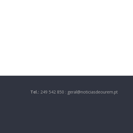
Tel.:
249 542 850 : geral@noticiasdeourem.pt