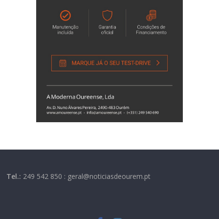
Tel.:
249 542 850 : geral@noticiasdeourem.pt