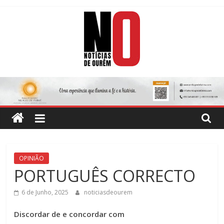
Skip
to
content
Notícias
de
Ourém
Jornal
OPINIÃO
Semanário
PORTUGUÊS CORRECTO
do
concelho
6 de Junho, 2025
noticiasdeourem
de
Discordar de
e
concordar com
Ourém