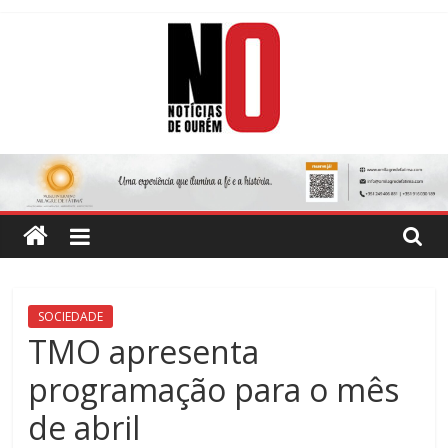
Skip
to
content
Notícias
de
Ourém
Jornal
SOCIEDADE
Semanário
TMO apresenta
do
programação para o mês
concelho
de
de abril
Ourém