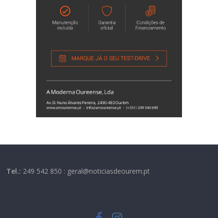
Tel.:
249 542 850 : geral@noticiasdeourem.pt