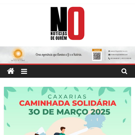
Skip
to
content
Notícias
de
Ourém
Jornal
Semanário
do
concelho
de
Ourém