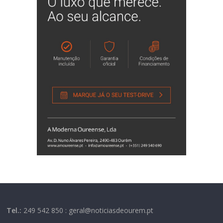
Tel.:
249 542 850 : geral@noticiasdeourem.pt