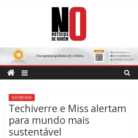
Skip
to
content
Notícias
de
Ourém
Jornal
SOCIEDADE
Semanário
Techiverre e Miss alertam
do
para mundo mais
concelho
de
sustentável
Ourém