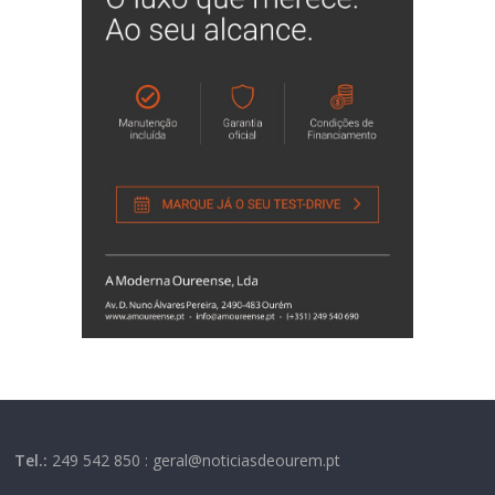
Tel.:
249 542 850 : geral@noticiasdeourem.pt