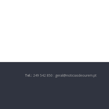
Tel.:
249 542 850 : geral@noticiasdeourem.pt