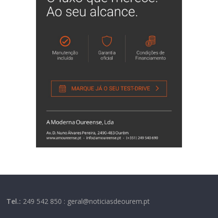
Tel.:
249 542 850 : geral@noticiasdeourem.pt