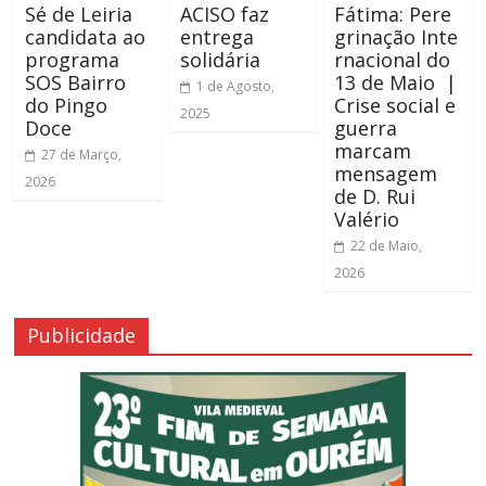
Sé de Leiria
ACISO faz
Fátima: Pere
candidata ao
entrega
grinação Inte
programa
solidária
rnacional do
SOS Bairro
13 de Maio |
1 de Agosto,
do Pingo
Crise social e
2025
Doce
guerra
marcam
27 de Março,
mensagem
2026
de D. Rui
Valério
22 de Maio,
2026
Publicidade