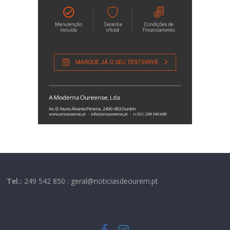
Tel.:
249 542 850 : geral@noticiasdeourem.pt