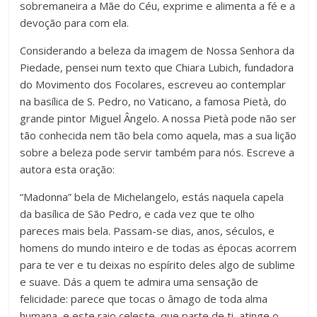
sobremaneira a Mãe do Céu, exprime e alimenta a fé e a
devoção para com ela.
Considerando a beleza da imagem de Nossa Senhora da
Piedade, pensei num texto que Chiara Lubich, fundadora
do Movimento dos Focolares, escreveu ao contemplar
na basílica de S. Pedro, no Vaticano, a famosa Pietà, do
grande pintor Miguel Ângelo. A nossa Pietà pode não ser
tão conhecida nem tão bela como aquela, mas a sua lição
sobre a beleza pode servir também para nós. Escreve a
autora esta oração:
“Madonna” bela de Michelangelo, estás naquela capela
da basílica de São Pedro, e cada vez que te olho
pareces mais bela. Passam-se dias, anos, séculos, e
homens do mundo inteiro e de todas as épocas acorrem
para te ver e tu deixas no espírito deles algo de sublime
e suave. Dás a quem te admira uma sensação de
felicidade: parece que tocas o âmago de toda alma
humana, e este raio celeste, que parte de ti, atinge o