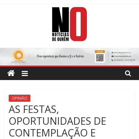
Skip
to
content
Notícias
de
Ourém
Jornal
OPINIÃO
Semanário
AS FESTAS,
do
OPORTUNIDADES DE
concelho
de
CONTEMPLAÇÃO E
Ourém