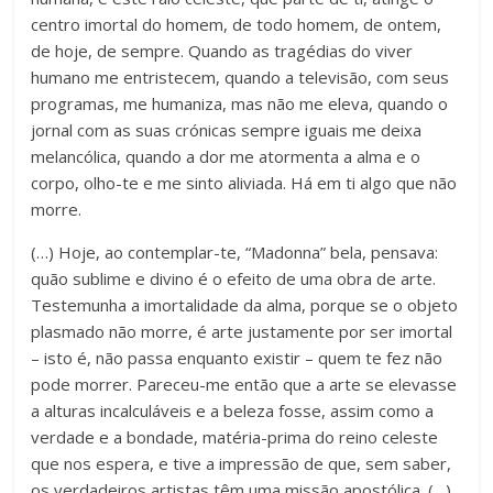
centro imortal do homem, de todo homem, de ontem,
de hoje, de sempre. Quando as tragédias do viver
humano me entristecem, quando a televisão, com seus
programas, me humaniza, mas não me eleva, quando o
jornal com as suas crónicas sempre iguais me deixa
melancólica, quando a dor me atormenta a alma e o
corpo, olho-te e me sinto aliviada. Há em ti algo que não
morre.
(…) Hoje, ao contemplar-te, “Madonna” bela, pensava:
quão sublime e divino é o efeito de uma obra de arte.
Testemunha a imortalidade da alma, porque se o objeto
plasmado não morre, é arte justamente por ser imortal
– isto é, não passa enquanto existir – quem te fez não
pode morrer. Pareceu-me então que a arte se elevasse
a alturas incalculáveis e a beleza fosse, assim como a
verdade e a bondade, matéria-prima do reino celeste
que nos espera, e tive a impressão de que, sem saber,
os verdadeiros artistas têm uma missão apostólica. (…)