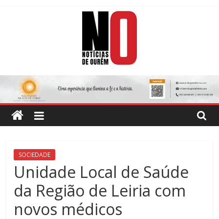
Skip
to
content
Notícias
de
Ourém
Jornal
SOCIEDADE
Semanário
Unidade Local de Saúde
do
da Região de Leiria com
concelho
de
novos médicos
Ourém