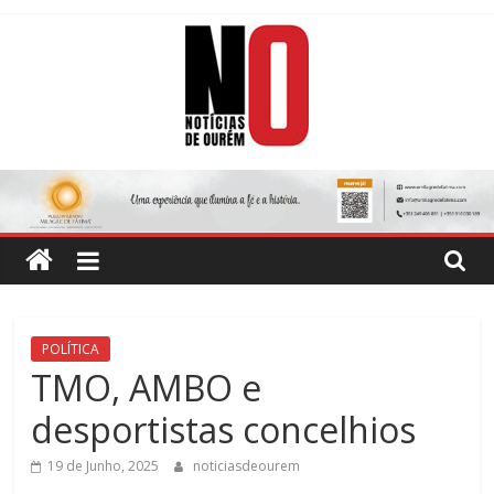
Skip
to
content
Notícias
de
Ourém
Jornal
POLÍTICA
Semanário
TMO, AMBO e
do
desportistas concelhios
concelho
de
19 de Junho, 2025
noticiasdeourem
Ourém