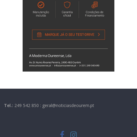
Tel.:
249 542 850 : geral@noticiasdeourem.pt