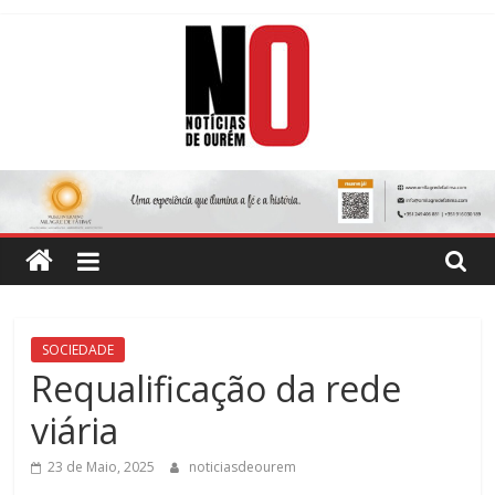
Skip
to
content
Notícias
de
Ourém
Jornal
SOCIEDADE
Semanário
Requalificação da rede
do
viária
concelho
de
23 de Maio, 2025
noticiasdeourem
Ourém