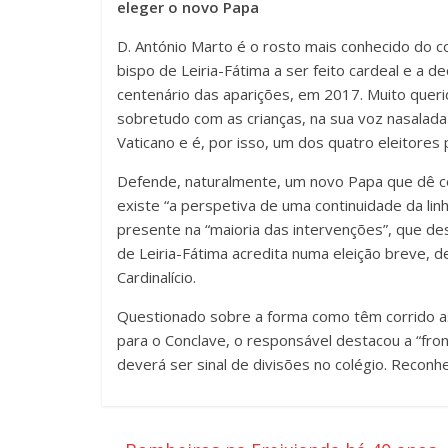
eleger o novo Papa
D. António Marto é o rosto mais conhecido do c
bispo de Leiria-Fátima a ser feito cardeal e a d
centenário das aparições, em 2017. Muito querid
sobretudo com as crianças, na sua voz nasalada
Vaticano e é, por isso, um dos quatro eleitore
Defende, naturalmente, um novo Papa que dê co
existe “a perspetiva de uma continuidade da lin
presente na “maioria das intervenções”, que de
de Leiria-Fátima acredita numa eleição breve, d
Cardinalício.
Questionado sobre a forma como têm corrido as
para o Conclave, o responsável destacou a “front
deverá ser sinal de divisões no colégio. Reconh