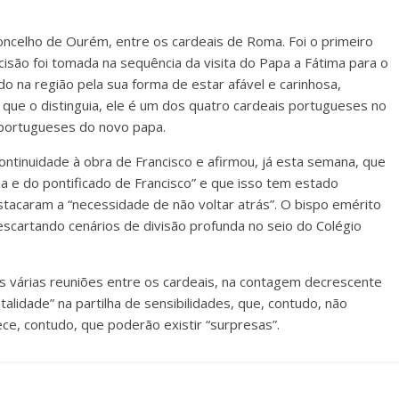
oncelho de Ourém, entre os cardeais de Roma. Foi o primeiro
ecisão foi tomada na sequência da visita do Papa a Fátima para o
o na região pela sua forma de estar afável e carinhosa,
 que o distinguia, ele é um dos quatro cardeais portugueses no
s portugueses do novo papa.
ntinuidade à obra de Francisco e afirmou, já esta semana, que
ha e do pontificado de Francisco” e que isso tem estado
stacaram a “necessidade de não voltar atrás”. O bispo emérito
escartando cenários de divisão profunda no seio do Colégio
 várias reuniões entre os cardeais, na contagem decrescente
alidade” na partilha de sensibilidades, que, contudo, não
ece, contudo, que poderão existir “surpresas”.