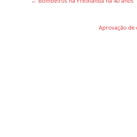
←
Bombeiros na Freixianda há 40 anos
Aprovação de 