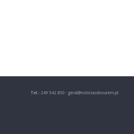
Tel.:
249 542 850 : geral@noticiasdeourem.pt