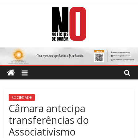
Skip
to
content
Notícias
de
Ourém
Jornal
SOCIEDADE
Semanário
Câmara antecipa
do
transferências do
concelho
de
Associativismo
Ourém