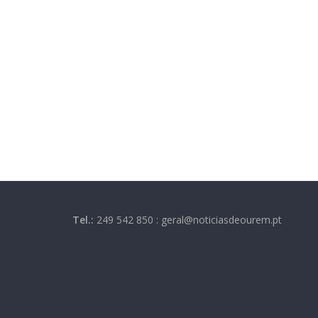
Tel.:
249 542 850 : geral@noticiasdeourem.pt