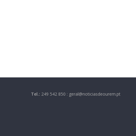
Tel.:
249 542 850 : geral@noticiasdeourem.pt