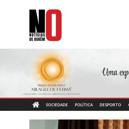
Skip
to
Notícias
content
de
Ourém
Jornal
Semanário
do
concelho
de
Ourém
SOCIEDADE
POLÍTICA
DESPORTO