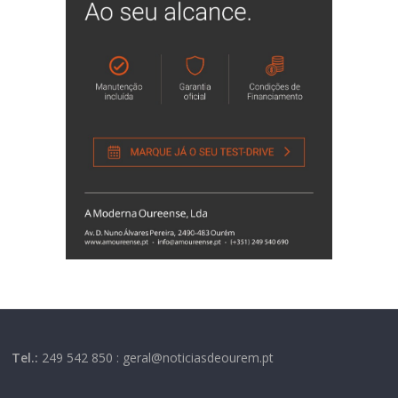
Tel.:
249 542 850 : geral@noticiasdeourem.pt