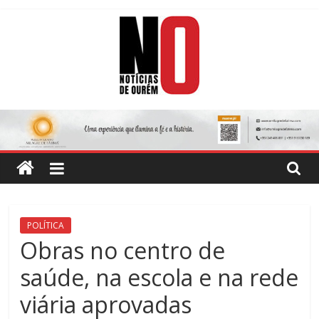
Skip
to
content
Notícias
de
Ourém
Jornal
POLÍTICA
Semanário
Obras no centro de
do
saúde, na escola e na rede
concelho
de
viária aprovadas
Ourém