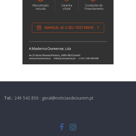
Tel.:
249 542 850 : geral@noticiasdeourem.pt