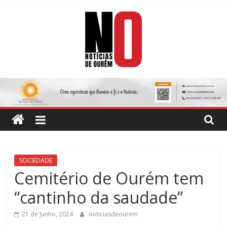
Skip
to
content
Notícias
de
Ourém
Jornal
SOCIEDADE
Semanário
Cemitério de Ourém tem
do
“cantinho da saudade”
concelho
de
21 de Junho, 2024
noticiasdeourem
Ourém