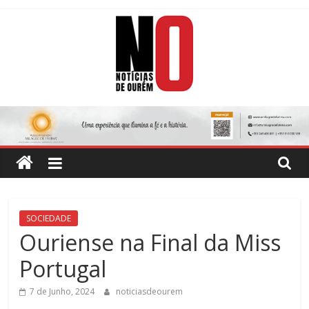
Skip
to
content
Notícias
de
Ourém
Jornal
SOCIEDADE
Semanário
Ouriense na Final da Miss
do
Portugal
concelho
de
7 de Junho, 2024
noticiasdeourem
Ourém