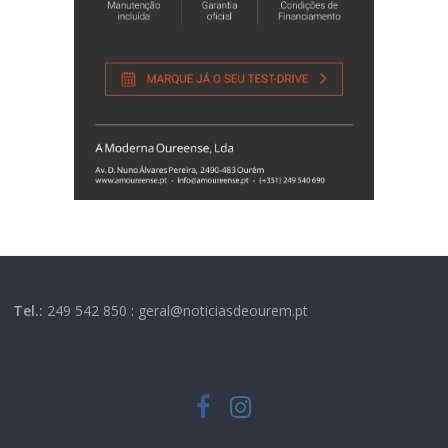
Tel.:
249 542 850 : geral@noticiasdeourem.pt