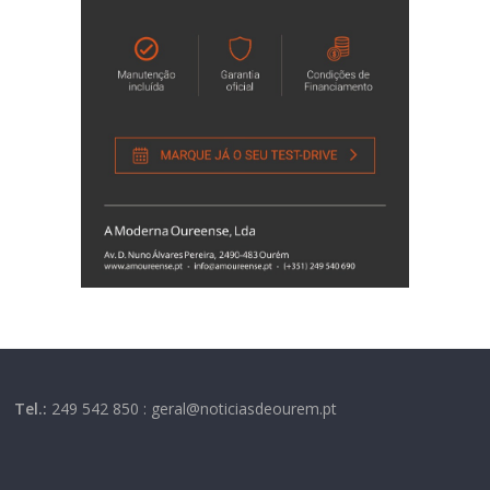
Tel.:
249 542 850 : geral@noticiasdeourem.pt