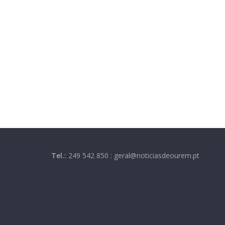
Tel.:
249 542 850 : geral@noticiasdeourem.pt