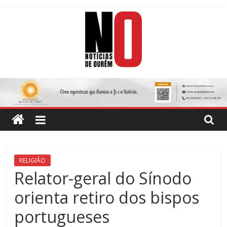
Skip
to
content
Notícias
de
Ourém
Jornal
RELIGIÃO
Semanário
Relator-geral do Sínodo
do
orienta retiro dos bispos
concelho
de
portugueses
Ourém