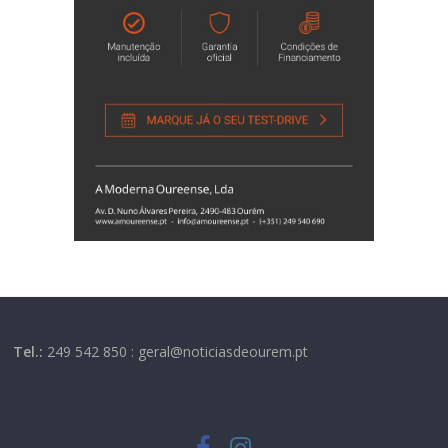
Tel.:
249 542 850 : geral@noticiasdeourem.pt