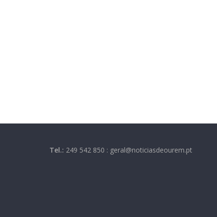
Tel.:
249 542 850 : geral@noticiasdeourem.pt