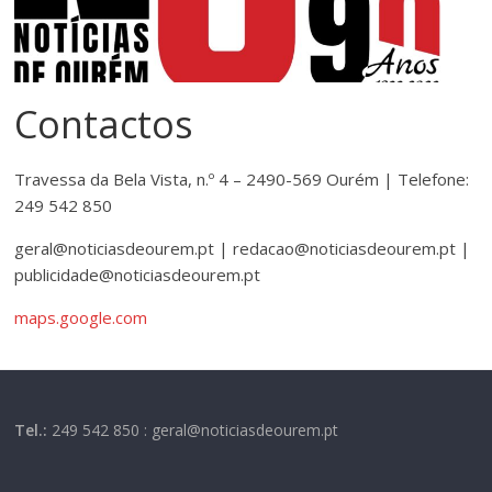
Contactos
Travessa da Bela Vista, n.º 4 – 2490-569 Ourém | Telefone:
249 542 850
geral@noticiasdeourem.pt | redacao@noticiasdeourem.pt |
publicidade@noticiasdeourem.pt
maps.google.com
Tel.:
249 542 850 : geral@noticiasdeourem.pt